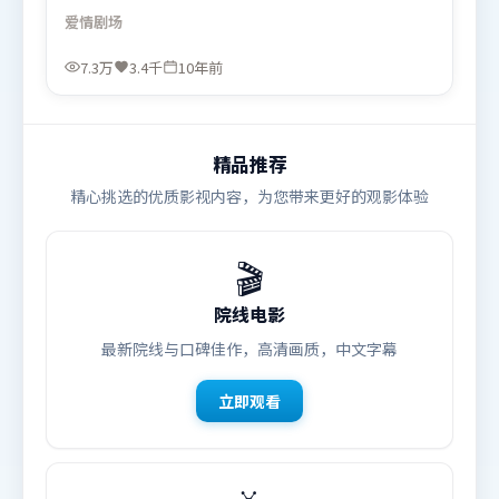
与背叛交替上演。人物关系网复杂却不凌乱，每场对
爱情
剧场
手戏都推动信息增量。由奉俊昊执导，杨幂、苍井
优、弗洛伦丝·皮尤，秦海璐等联袂出演。影片于
7.3万
3.4千
10年前
2016年1月23日（美国）在部分地区首映上线，适合
喜欢爱情题材的观众观看。
精品推荐
精心挑选的优质影视内容，为您带来更好的观影体验
🎬
院线电影
最新院线与口碑佳作，高清画质，中文字幕
立即观看