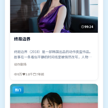
99:24
终局边界
终局边界（2018）是一部韩国出品的动作类型作品。
故事在一条看似平静的时间线里被悄然改写，人物被
迫直面过去与现在的撕裂。摄影与美术共同营造出强
动作
剧场
烈地域气质，增强沉浸感。由娄烨执导，吴京、弗洛
伦丝·皮尤、李政宰，古天乐等联袂出演。影片于
9万
3.8千
7年前
2018年9月28日（韩国）在部分地区首映上线，适合
喜欢动作题材的观众观看。
热门