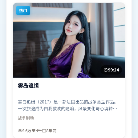
题材的观众观看。
热门
99:24
雾岛追缉
雾岛追缉（2017）是一部法国出品的战争类型作品。
一次旅途成为自我救赎的隐喻，风景变化与心境转折
彼此呼应。人物关系网复杂却不凌乱，每场对手戏都
战争
剧场
推动信息增量。由丹尼斯·维伦纽瓦执导，全智贤、
堺雅人、苍井优，吴京、张译等联袂出演。影片于
9.6万
4千
8年前
2017年11月16日（法国）在部分地区首映上线，适合