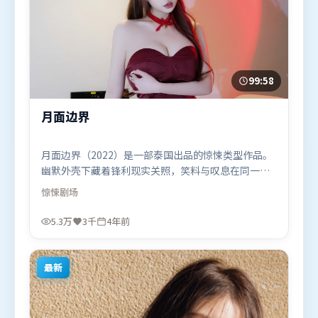
99:58
月面边界
月面边界（2022）是一部泰国出品的惊悚类型作品。
幽默外壳下藏着锋利现实关照，笑料与叹息在同一场
景里并存。人物关系网复杂却不凌乱，每场对手戏都
惊悚
剧场
推动信息增量。由薛晓路执导，周迅、阿米尔·汗、
咏梅，肖战、马东锡等联袂出演。影片于2022年6月2
5.3万
3千
4年前
日（泰国）在部分地区首映上线，适合喜欢惊悚题材
的观众观看。
最新