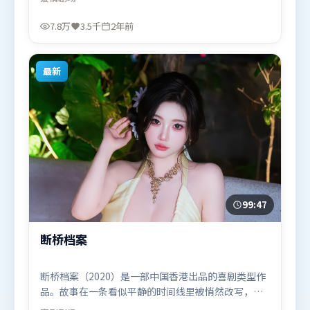
扣同时完成。由北野武执导，廖凡、黄政民、提莫西
·查拉米，奥卡菲娜等联袂出演。影片于2024年3月
7.8万
3.5千
2年前
17日（泰国）在部分地区首映上线，适合喜欢爱情题
材的观众观看。
最新
99:47
断桥档案
断桥档案（2020）是一部中国香港出品的喜剧类型作
品。故事在一条看似平静的时间线里被悄然改写，人
物被迫直面过去与现在的撕裂。动作场面设计讲究空