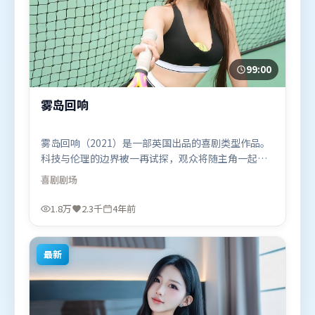
99:00
雾岛回响
雾岛回响（2021）是一部英国出品的喜剧类型作品。
科技与伦理的边界被一再试探，观众将随主角一起经
历道德震荡。群像刻画各有弧光，配角亦承担叙事推
喜剧
剧场
进功能。由管虎执导，宋康昊、马东锡、谭卓，古天
乐、易烊千玺、白宇等联袂出演。影片于2021年11月
1.8万
2.3千
4年前
4日（英国）在部分地区首映上线，适合喜欢喜剧题材
的观众观看。
最新