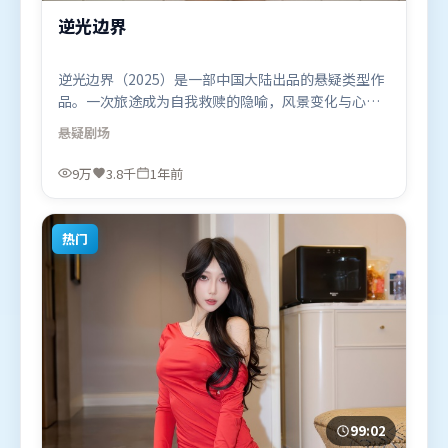
逆光边界
逆光边界（2025）是一部中国大陆出品的悬疑类型作
品。一次旅途成为自我救赎的隐喻，风景变化与心境
转折彼此呼应。叙事线索多线并进，最终在关键节点
悬疑
剧场
收束。由丹尼斯·维伦纽瓦执导，张家辉、堺雅人、
谭卓，宋康昊等联袂出演。影片于2025年8月1日（中
9万
3.8千
1年前
国大陆）在部分地区首映上线，适合喜欢悬疑题材的
观众观看。
热门
99:02