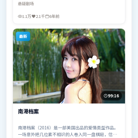
场与底线。高潮段落信息密度高，情绪释放与主题回
悬疑
剧场
扣同时完成。由克里斯托弗·诺兰执导，弗洛伦丝·
皮尤、白宇、古天乐，汤唯、易烊千玺、全智贤等联
1.1万
2.1千
6年前
袂出演。影片于2020年8月5日（韩国）在部分地区首
映上线，适合喜欢悬疑题材的观众观看。
最新
99:16
南港档案
南港档案（2016）是一部美国出品的爱情类型作品。
一场意外把几位素不相识的人卷入同一盘棋局，信任