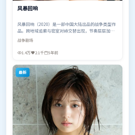
风暴回响
风暴回响（2020）是一部中国大陆出品的战争类型作
品。跨地域追索与密室对峙交替出现，节奏层层加
码，张力持续上扬。叙事线索多线并进，最终在关键
战争
剧场
节点收束。由管虎执导，宋康昊、迪皮卡·帕度柯
妮、咏梅，汤姆·哈迪、艾米莉·布朗特等联袂出
1.4万
2.1千
5年前
演。影片于2020年10月24日（中国大陆）在部分地区
首映上线，适合喜欢战争题材的观众观看。
最新