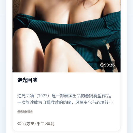
99:26
逆光回响
逆光回响（2023）是一部泰国出品的悬疑类型作品。
一次旅途成为自我救赎的隐喻，风景变化与心境转折
彼此呼应。高潮段落信息密度高，情绪释放与主题回
悬疑
剧场
扣同时完成。由林超贤执导，周迅、咏梅、孙艺珍，
朱一龙、杨幂、长泽雅美等联袂出演。影片于2023年
9.7万
4千
2年前
12月8日（泰国）在部分地区首映上线，适合喜欢悬疑