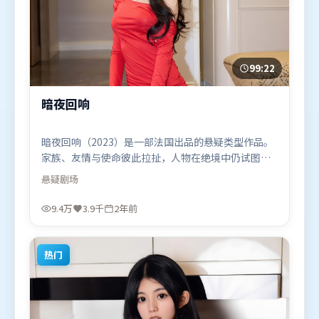
99:22
暗夜回响
暗夜回响（2023）是一部法国出品的悬疑类型作品。
家族、友情与使命彼此拉扯，人物在绝境中仍试图守
住心中微光。人物关系网复杂却不凌乱，每场对手戏
悬疑
剧场
都推动信息增量。由娄烨执导，木村拓哉、全智贤、
古天乐，黄政民、白宇等联袂出演。影片于2023年11
9.4万
3.9千
2年前
月24日（法国）在部分地区首映上线，适合喜欢悬疑
题材的观众观看。
热门