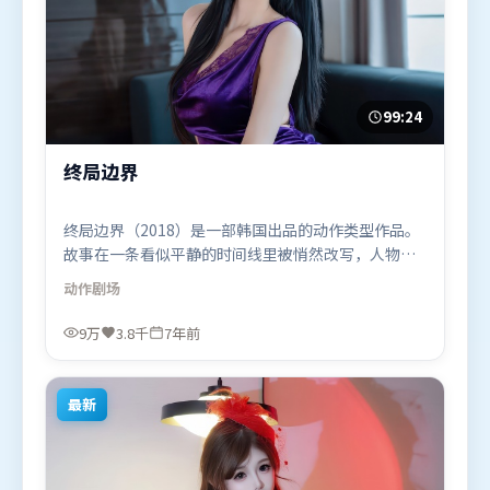
99:24
终局边界
终局边界（2018）是一部韩国出品的动作类型作品。
故事在一条看似平静的时间线里被悄然改写，人物被
迫直面过去与现在的撕裂。摄影与美术共同营造出强
动作
剧场
烈地域气质，增强沉浸感。由娄烨执导，吴京、弗洛
伦丝·皮尤、李政宰，古天乐等联袂出演。影片于
9万
3.8千
7年前
2018年9月28日（韩国）在部分地区首映上线，适合
喜欢动作题材的观众观看。
最新