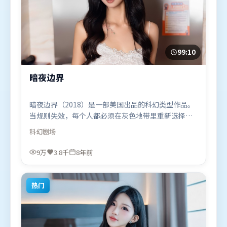
99:10
暗夜边界
暗夜边界（2018）是一部美国出品的科幻类型作品。
当规则失效，每个人都必须在灰色地带里重新选择立
场与底线。叙事线索多线并进，最终在关键节点收
科幻
剧场
束。由程耳执导，易烊千玺、堺雅人、沈腾，刘亦
菲、谭卓、奥卡菲娜等联袂出演。影片于2018年1月
9万
3.8千
8年前
27日（美国）在部分地区首映上线，适合喜欢科幻题
材的观众观看。
热门