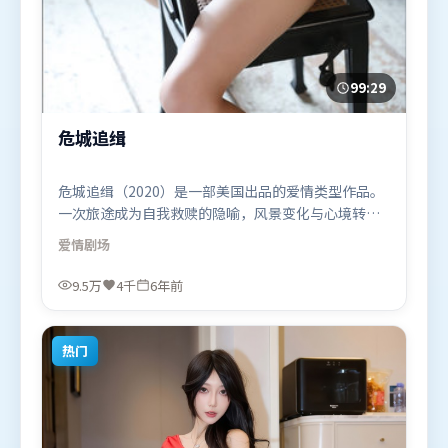
99:29
危城追缉
危城追缉（2020）是一部美国出品的爱情类型作品。
一次旅途成为自我救赎的隐喻，风景变化与心境转折
彼此呼应。类型元素被重新组合，既致敬经典也尝试
爱情
剧场
突破套路。由丹尼斯·维伦纽瓦执导，朱一龙、堺雅
人、肖战，秦海璐、基里安·墨菲等联袂出演。影片
9.5万
4千
6年前
于2020年2月18日（美国）在部分地区首映上线，适
合喜欢爱情题材的观众观看。
热门