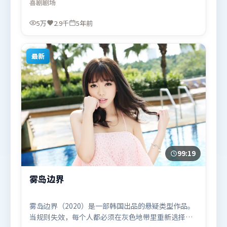
喜剧
剧场
间与节奏，文戏部分同样扎实耐嚼。由雷德利·斯科
特执导，全智贤、李政宰、苍井优，汤唯、咏梅、张
5万
2.9千
5年前
译等联袂出演。影片于2020年11月16日（中国香港）
在部分地区首映上线，适合喜欢喜剧题材的观众观
看。
最新
99:19
雾岛边界
雾岛边界（2020）是一部韩国出品的悬疑类型作品。
当规则失效，每个人都必须在灰色地带里重新选择立