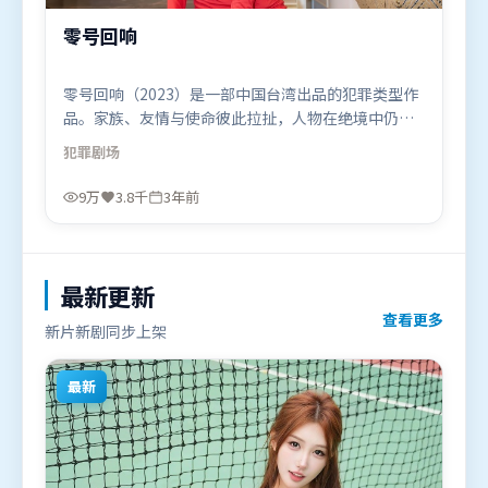
零号回响
零号回响（2023）是一部中国台湾出品的犯罪类型作
品。家族、友情与使命彼此拉扯，人物在绝境中仍试
图守住心中微光。摄影与美术共同营造出强烈地域气
犯罪
剧场
质，增强沉浸感。由杜琪峰执导，雷佳音、吴京、段
奕宏，河正宇、杨紫、赵丽颖等联袂出演。影片于
9万
3.8千
3年前
2023年8月13日（中国台湾）在部分地区首映上线，
适合喜欢犯罪题材的观众观看。
最新更新
查看更多
新片新剧同步上架
最新